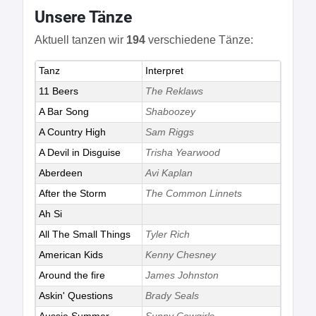
Unsere Tänze
Aktuell tanzen wir
194
verschiedene Tänze:
Tanz
Interpret
11 Beers
The Reklaws
A Bar Song
Shaboozey
A Country High
Sam Riggs
A Devil in Disguise
Trisha Yearwood
Aberdeen
Avi Kaplan
After the Storm
The Common Linnets
Ah Si
All The Small Things
Tyler Rich
American Kids
Kenny Chesney
Around the fire
James Johnston
Askin' Questions
Brady Seals